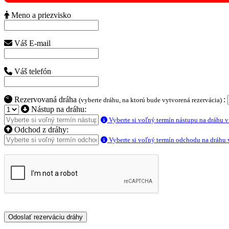
Meno a priezvisko
Váš E-mail
Váš telefón
Rezervovaná dráha
:
(vyberte dráhu, na ktorú bude vytvorená rezervácia)
Nástup na dráhu:
Vyberte si voľný termín nástupu na dráhu v 
Odchod z dráhy:
Vyberte si voľný termín odchodu na dráhu v