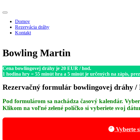
Preskočiť
na
obsah
Domov
Rezervácia dráhy
Kontakt
Bowling Martin
Cena bowlingovej dráhy je 20 EUR / hod.
1 hodina hry = 55 minút hra a 5 minút je určených na zápis, prez
Rezervačný formulár bowlingovej dráhy / 
Pod formulárom sa nachádza časový kalendár. Vyberte
Klikom na voľné zelené políčko si vyberiete svoj dátu
Vyberte s