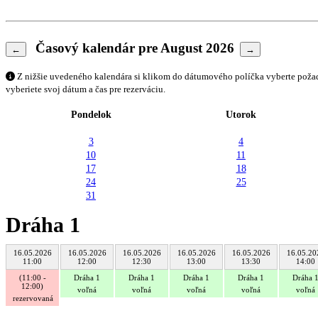
Časový kalendár pre August 2026
←
→
Z nižšie uvedeného kalendára si klikom do dátumového políčka vyberte požado
vyberiete svoj dátum a čas pre rezerváciu.
Pondelok
Utorok
3
4
10
11
17
18
24
25
31
Dráha 1
16.05.2026
16.05.2026
16.05.2026
16.05.2026
16.05.2026
16.05.20
11:00
12:00
12:30
13:00
13:30
14:00
(11:00 -
Dráha 1
Dráha 1
Dráha 1
Dráha 1
Dráha 
12:00)
voľná
voľná
voľná
voľná
voľná
rezervovaná