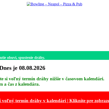
utie obuvi, spustenie dráhy.
Dnes je 08.08.2026
 si voľný termín dráhy nižšie v časovom kalendári.
m a čas z kalendára.
i voľný termín dráhy v kalendári | Kliknite pre zobraz