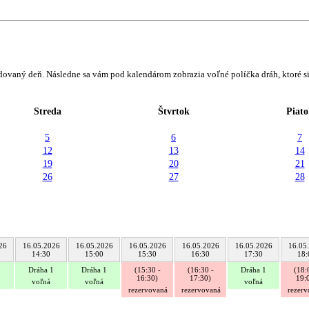
vaný deň. Následne sa vám pod kalendárom zobrazia voľné políčka dráh, ktoré si 
Streda
Štvrtok
Piato
5
6
7
12
13
14
19
20
21
26
27
28
26
16.05.2026
16.05.2026
16.05.2026
16.05.2026
16.05.2026
16.05
14:30
15:00
15:30
16:30
17:30
18:
1
Dráha 1
Dráha 1
(15:30 -
(16:30 -
Dráha 1
(18:
16:30)
17:30)
19:
voľná
voľná
voľná
rezervovaná
rezervovaná
rezer