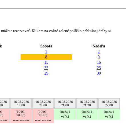
môžete rezervovať. Klikom na voľné zelené políčko príslušnej dráhy si
k
Sobota
Nedeľa
1
2
8
9
15
16
22
23
29
30
.2026
16.05.2026
16.05.2026
16.05.2026
16.05.2026
16.05.2026
00
19:00
20:00
21:00
21:30
22:00
00 -
(19:00 -
(20:00 -
Dráha 1
Dráha 1
Dráha 1
00)
20:00)
21:00)
voľná
voľná
voľná
vovaná
rezervovaná
rezervovaná