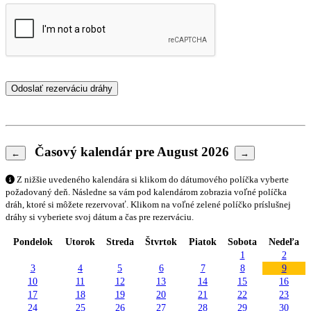
Časový kalendár pre August 2026
←
→
Z nižšie uvedeného kalendára si klikom do dátumového políčka vyberte
požadovaný deň. Následne sa vám pod kalendárom zobrazia voľné políčka
dráh, ktoré si môžete rezervovať. Klikom na voľné zelené políčko príslušnej
dráhy si vyberiete svoj dátum a čas pre rezerváciu.
Pondelok
Utorok
Streda
Štvrtok
Piatok
Sobota
Nedeľa
1
2
3
4
5
6
7
8
9
10
11
12
13
14
15
16
17
18
19
20
21
22
23
24
25
26
27
28
29
30