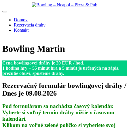
Preskočiť
na
obsah
Domov
Rezervácia dráhy
Kontakt
Bowling Martin
Cena bowlingovej dráhy je 20 EUR / hod.
1 hodina hry = 55 minút hra a 5 minút je určených na zápis,
prezutie obuvi, spustenie dráhy.
Rezervačný formulár bowlingovej dráhy /
Dnes je 09.08.2026
Pod formulárom sa nachádza časový kalendár.
Vyberte si voľný termín dráhy nižšie v časovom
kalendári.
Klikom na voľné zelené políčko si vyberiete svoj